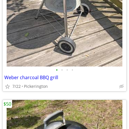
•
•
•
•
Weber charcoal BBQ grill
7/22
Pickerington
$50