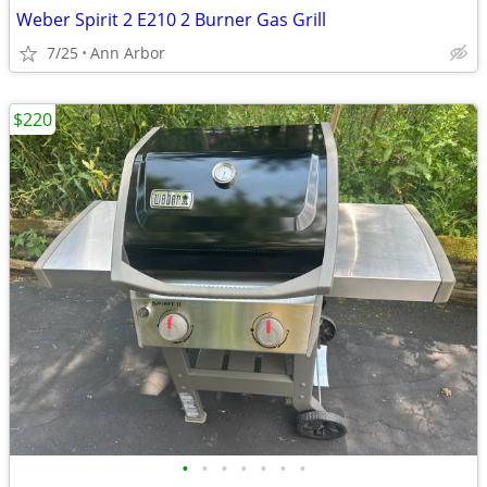
Weber Spirit 2 E210 2 Burner Gas Grill
7/25
Ann Arbor
$220
•
•
•
•
•
•
•