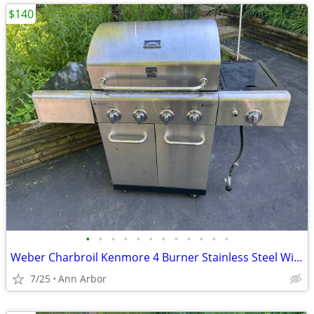
$140
•
•
•
•
•
•
•
•
•
•
•
•
Weber Charbroil Kenmore 4 Burner Stainless Steel With Side Burner
7/25
Ann Arbor