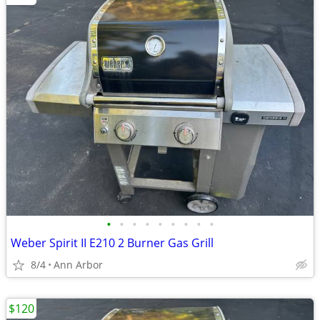
•
•
•
•
•
•
•
•
•
Weber Spirit II E210 2 Burner Gas Grill
8/4
Ann Arbor
$120