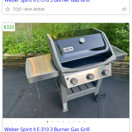
Weber Spirit II E-310 3 Burner Gas Grill
7/25
Ann Arbor
$320
•
•
•
•
•
•
•
•
Weber Spirit II E-310 3 Burner Gas Grill