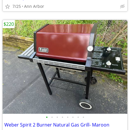
7/25
Ann Arbor
$220
•
•
•
•
•
•
•
•
Weber Spirit 2 Burner Natural Gas Grill- Maroon