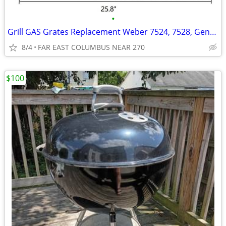
•
Grill GAS Grates Replacement Weber 7524, 7528, Genesis 300 E310 BBQ
8/4
FAR EAST COLUMBUS NEAR 270
$100