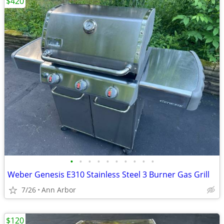
$420
•
•
•
•
•
•
•
•
•
•
Weber Genesis E310 Stainless Steel 3 Burner Gas Grill
7/26
Ann Arbor
$120