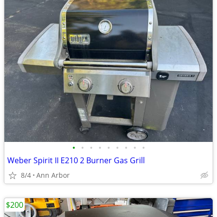
•
•
•
•
•
•
•
•
•
Weber Spirit II E210 2 Burner Gas Grill
8/4
Ann Arbor
$200