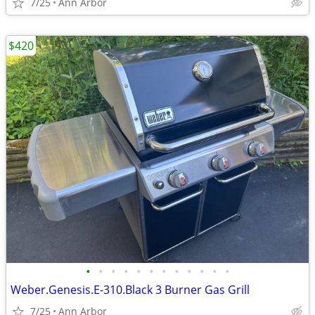
7/25
Ann Arbor
$420
•
•
•
•
•
•
•
•
•
•
•
•
Weber.Genesis.E-310.Black 3 Burner Gas Grill
7/25
Ann Arbor