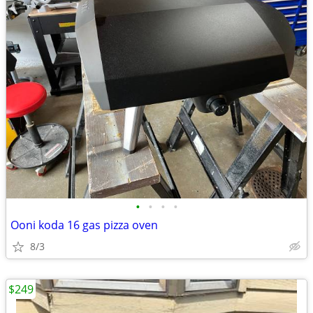
•
•
•
•
Ooni koda 16 gas pizza oven
8/3
$249