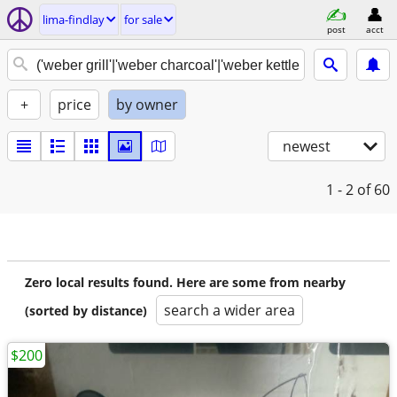
lima-findlay
for sale
post
acct
+
price
by owner
newest
1 - 2
of 60
Zero local results found. Here are some from nearby
search a wider area
(sorted by distance)
$200