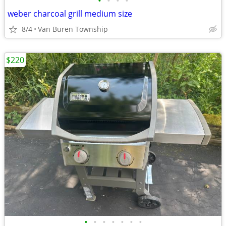
•
•
•
•
weber charcoal grill medium size
8/4
Van Buren Township
$220
•
•
•
•
•
•
•