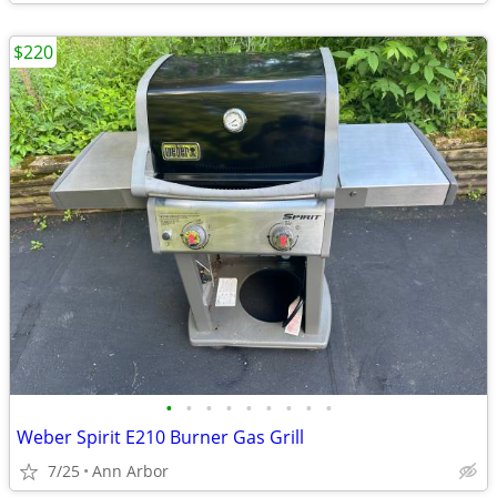
$220
•
•
•
•
•
•
•
•
•
Weber Spirit E210 Burner Gas Grill
7/25
Ann Arbor