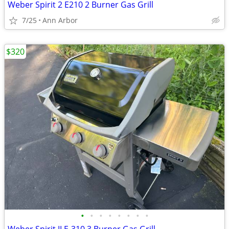
Weber Spirit 2 E210 2 Burner Gas Grill
7/25
Ann Arbor
$320
•
•
•
•
•
•
•
•