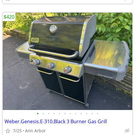
$420
•
•
•
•
•
•
•
•
•
•
•
•
Weber.Genesis.E-310.Black 3 Burner Gas Grill
7/25
Ann Arbor