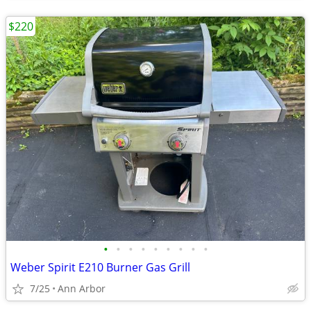
$220
•
•
•
•
•
•
•
•
•
Weber Spirit E210 Burner Gas Grill
7/25
Ann Arbor