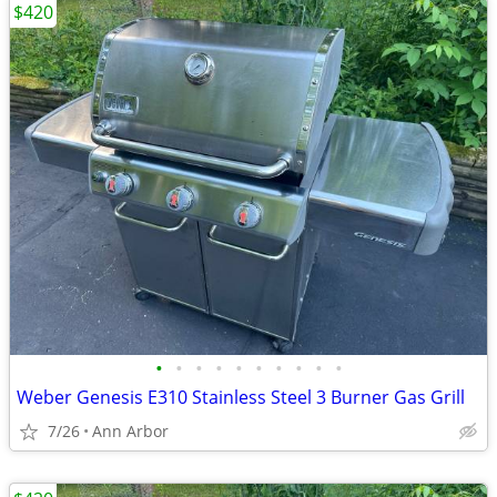
$420
•
•
•
•
•
•
•
•
•
•
Weber Genesis E310 Stainless Steel 3 Burner Gas Grill
7/26
Ann Arbor