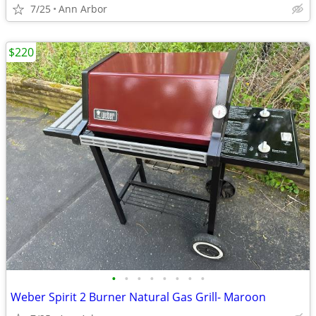
7/25
Ann Arbor
$220
•
•
•
•
•
•
•
•
Weber Spirit 2 Burner Natural Gas Grill- Maroon