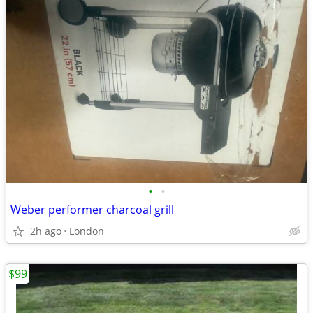
•
•
Weber performer charcoal grill
2h ago
London
$99