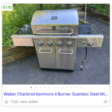
$140
•
•
•
•
•
•
•
•
•
•
•
•
Weber Charbroil Kenmore 4 Burner Stainless Steel With Side Burner
7/25
Ann Arbor