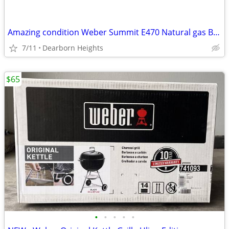
Amazing condition Weber Summit E470 Natural gas BBQ in black with acce
7/11
Dearborn Heights
$65
•
•
•
•
•